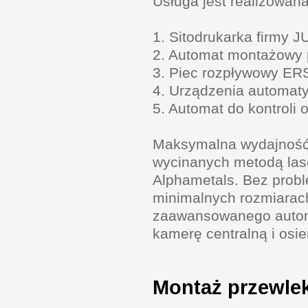
Usługa jest realizowan
1. Sitodrukarka firmy J
2. Automat montażowy p
3. Piec rozpływowy E
4. Urządzenia automatyz
5. Automat do kontroli
Maksymalna wydajność 
wycinanych metodą lase
Alphametals. Bez prob
minimalnych rozmiarac
zaawansowanego automa
kamerę centralną i os
Montaż przewle