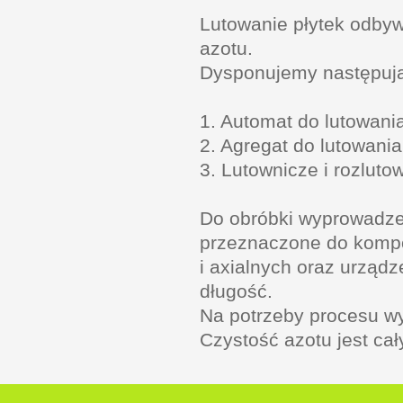
Lutowanie płytek odbywa
azotu.
Dysponujemy następują
1. Automat do lutowa
2. Agregat do lutowani
3. Lutownicze i rozluto
Do obróbki wyprowadz
przeznaczone do komp
i axialnych oraz urzą
długość.
Na potrzeby procesu w
Czystość azotu jest ca