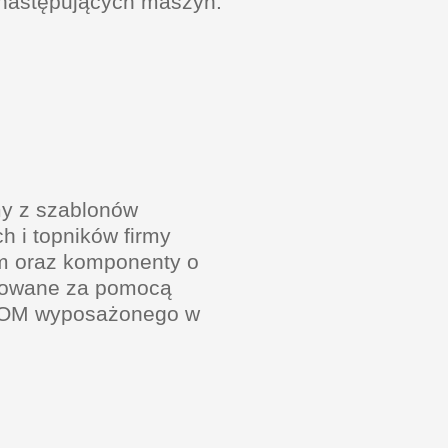
z następujących maszyn:
my z szablonów
h i topników firmy
m oraz komponenty o
stowane za pomocą
SCOM wyposażonego w