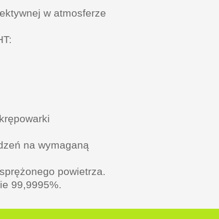
elektywnej w atmosferze
HT:
krępowarki
wadzeń na wymaganą
sprężonego powietrza.
mie 99,9995%.